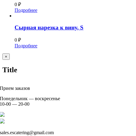
0
₽
Подробнее
Сырная нарезка к вину, S
0
₽
Подробнее
Close
×
product
Title
Прием заказов
Понедельник — воскресенье
10-00 — 20-00
+7 926 904 91 00
+7 926 905 91 00
sales.escatering@gmail.com