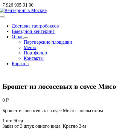
Skip
+7 926 905 91 00
to
content
Toggle
Navigation
Доставка гастробоксов
Выездной кейтеринг
О нас
Партнерские площадки
Меню
Портфолио
Контакты
Корзина
Брошет из лососевых в соусе Мисо
0
₽
Брошет из лососевых в соусе Мисо с апельсином
1 шт. 50гр
Заказ от 3 штук одного вида. Кратно 3-м