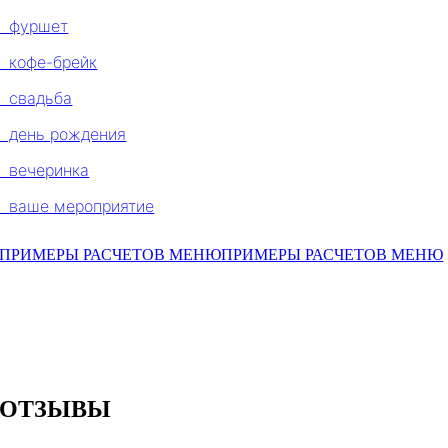
фуршет
кофе-брейк
свадьба
день рождения
вечеринка
ваше мероприятие
ПРИМЕРЫ РАСЧЕТОВ МЕНЮ
ПРИМЕРЫ РАСЧЕТОВ МЕНЮ
ОТЗЫВЫ