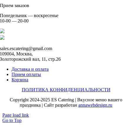
Прием заказов
Понедельник — воскресенье
10-00 — 20-00
+7 926 904 91 00
+7 926 905 91 00
sales.escatering@gmail.com
109004, Москва,
Золоторожский вал, 11, стр.26
Доставка и оплата
Прием оплаты
Корзина
ПОЛИТИКА КОНФИДЕНЦИАЛЬНОСТИ
Copyright 2024-2025 ES Catering | Вкусное меню вашего
праздника | Сайт разработан
annawebdesign.ru
Page load link
Go to Top