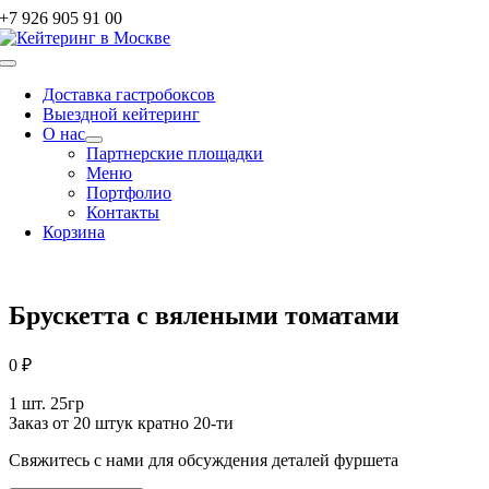
Skip
+7 926 905 91 00
to
content
Toggle
Navigation
Доставка гастробоксов
Выездной кейтеринг
О нас
Партнерские площадки
Меню
Портфолио
Контакты
Корзина
Брускетта с вялеными томатами
0
₽
1 шт. 25гр
Заказ от 20 штук кратно 20-ти
Свяжитесь с нами для обсуждения деталей фуршета