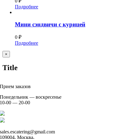
0
₽
Подробнее
Мини сэндвичи с курицей
0
₽
Подробнее
Close
×
product
Title
Прием заказов
Понедельник — воскресенье
10-00 — 20-00
+7 926 904 91 00
+7 926 905 91 00
sales.escatering@gmail.com
109004, Москва,