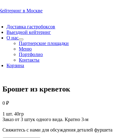
Skip
to
content
oggle
avigation
Доставка гастробоксов
Выездной кейтеринг
О нас
Партнерские площадки
Меню
Портфолио
Контакты
Корзина
Брошет из креветок
0
₽
1 шт. 40гр
Заказ от 3 штук одного вида. Кратно 3-м
Свяжитесь с нами для обсуждения деталей фуршета