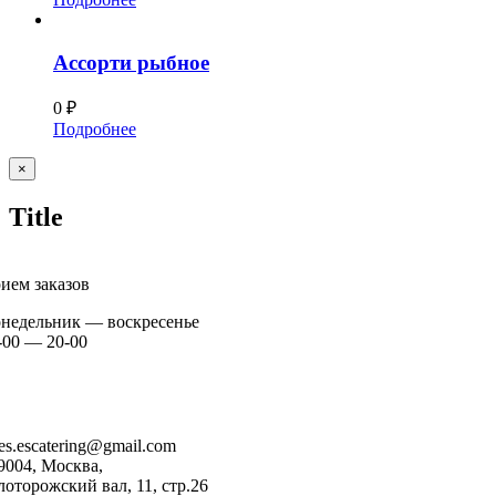
Ассорти рыбное
0
₽
Подробнее
Close
×
product
Title
ием заказов
недельник — воскресенье
-00 — 20-00
+7 926 904 91 00
+7 926 905 91 00
les.escatering@gmail.com
9004, Москва,
лоторожский вал, 11, стр.26