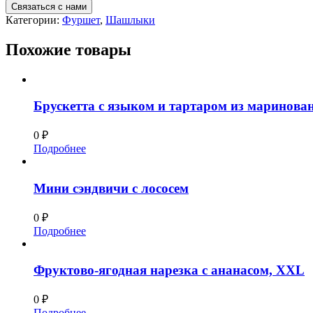
Связаться с нами
Категории:
Фуршет
,
Шашлыки
Похожие товары
Брускетта с языком и тартаром из маринова
0
₽
Подробнее
Мини сэндвичи с лососем
0
₽
Подробнее
Фруктово-ягодная нарезка с ананасом, XXL
0
₽
Подробнее