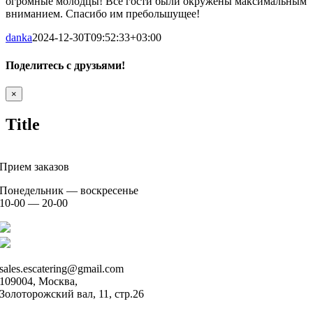
огромные молодцы! Все гости были окружены максимальным
вниманием. Спасибо им пребольшущее!
danka
2024-12-30T09:52:33+03:00
Поделитесь с друзьями!
Facebook
WhatsApp
Telegram
Vk
Close
×
product
Title
Прием заказов
Понедельник — воскресенье
10-00 — 20-00
+7 926 904 91 00
+7 926 905 91 00
sales.escatering@gmail.com
109004, Москва,
Золоторожский вал, 11, стр.26