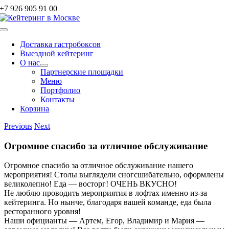
Skip
+7 926 905 91 00
to
content
Toggle
Navigation
Доставка гастробоксов
Выездной кейтеринг
О нас
Партнерские площадки
Меню
Портфолио
Контакты
Корзина
Previous
Next
Огромное спасибо за отличное обслуживание
Огромное спасибо за отличное обслуживание нашего
мероприятия! Столы выглядели сногсшибательно, оформлены
великолепно! Еда — восторг! ОЧЕНЬ ВКУСНО!
Не люблю проводить мероприятия в лофтах именно из-за
кейтеринга. Но нынче, благодаря вашей команде, еда была
ресторанного уровня!
Наши официанты — Артем, Егор, Владимир и Мария —