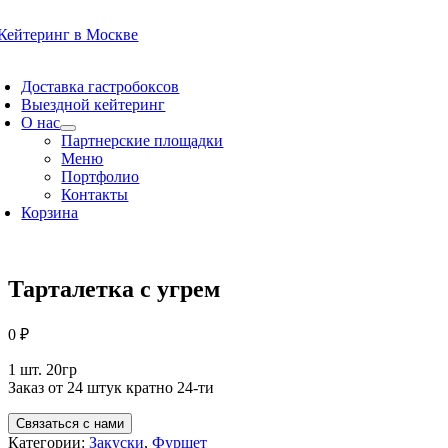
Skip
to
content
oggle
avigation
Доставка гастробоксов
Выездной кейтеринг
О нас
Партнерские площадки
Меню
Портфолио
Контакты
Корзина
Тарталетка с угрем
0
₽
1 шт. 20гр
Заказ от 24 штук кратно 24-ти
Связаться с нами
Категории:
Закуски
,
Фуршет