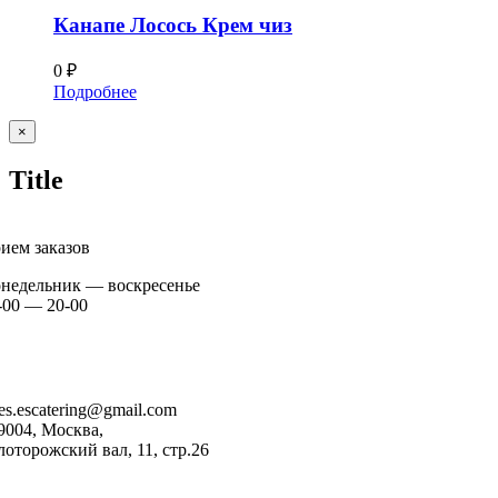
Канапе Лосось Крем чиз
0
₽
Подробнее
Close
×
product
Title
ием заказов
недельник — воскресенье
-00 — 20-00
+7 926 904 91 00
+7 926 905 91 00
les.escatering@gmail.com
9004, Москва,
лоторожский вал, 11, стр.26