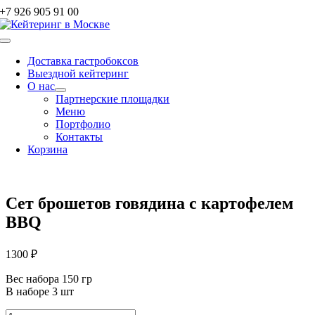
Skip
+7 926 905 91 00
to
content
Toggle
Navigation
Доставка гастробоксов
Выездной кейтеринг
О нас
Партнерские площадки
Меню
Портфолио
Контакты
Корзина
Сет брошетов говядина с картофелем
BBQ
1300
₽
Вес набора 150 гр
В наборе 3 шт
Количество