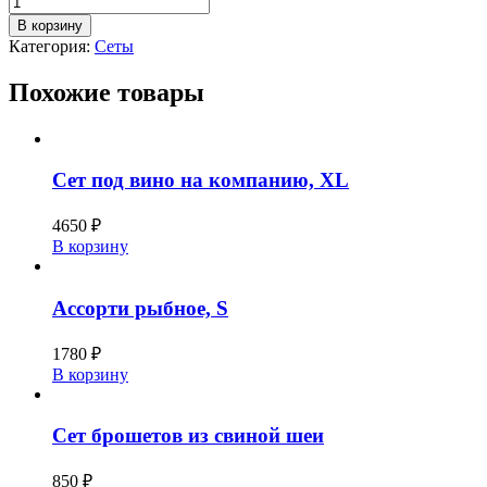
товара
В корзину
Сет
Категория:
Сеты
брошетов
говядина
Похожие товары
с
картофелем
BBQ
Сет под вино на компанию, XL
4650
₽
В корзину
Ассорти рыбное, S
1780
₽
В корзину
Сет брошетов из свиной шеи
850
₽