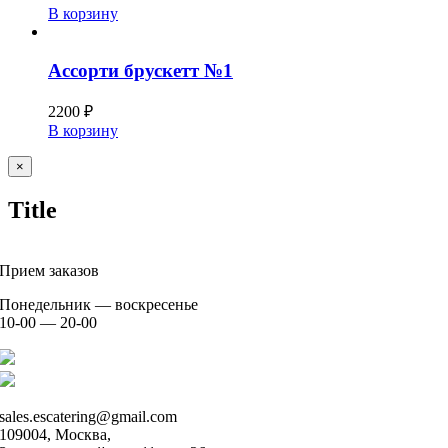
В корзину
Ассорти брускетт №1
2200
₽
В корзину
Close
×
product
Title
Прием заказов
Понедельник — воскресенье
10-00 — 20-00
+7 926 904 91 00
+7 926 905 91 00
sales.escatering@gmail.com
109004, Москва,