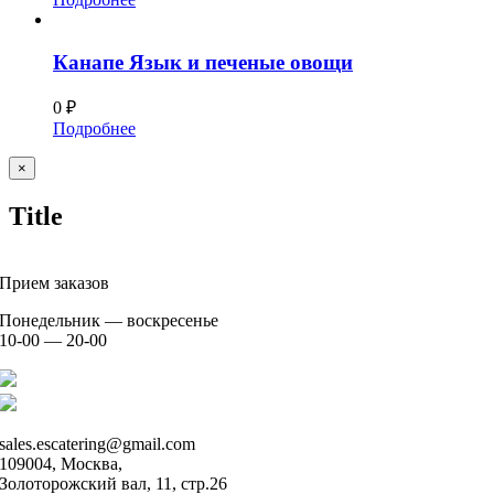
Канапе Язык и печеные овощи
0
₽
Подробнее
Close
×
product
Title
Прием заказов
Понедельник — воскресенье
10-00 — 20-00
+7 926 904 91 00
+7 926 905 91 00
sales.escatering@gmail.com
109004, Москва,
Золоторожский вал, 11, стр.26