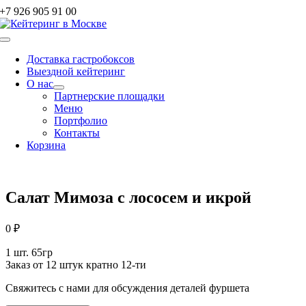
Skip
+7 926 905 91 00
to
content
Toggle
Navigation
Доставка гастробоксов
Выездной кейтеринг
О нас
Партнерские площадки
Меню
Портфолио
Контакты
Корзина
Салат Мимоза с лососем и икрой
0
₽
1 шт. 65гр
Заказ от 12 штук кратно 12-ти
Свяжитесь с нами для обсуждения деталей фуршета