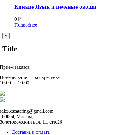
Канапе Язык и печеные овощи
0
₽
Подробнее
Close
×
product
Title
Прием заказов
Понедельник — воскресенье
10-00 — 20-00
+7 926 904 91 00
+7 926 905 91 00
sales.escatering@gmail.com
109004, Москва,
Золоторожский вал, 11, стр.26
Доставка и оплата