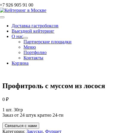
Skip
+7 926 905 91 00
to
content
Toggle
Navigation
Доставка гастробоксов
Выездной кейтеринг
О нас
Партнерские площадки
Меню
Портфолио
Контакты
Корзина
Профитроль с муссом из лосося
0
₽
1 шт. 30гр
Заказ от 24 штук кратно 24-ти
Связаться с нами
Категории:
Закуски
,
Фуршет