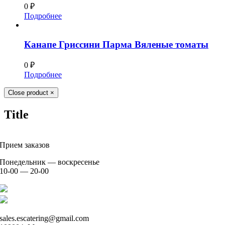
0
₽
Подробнее
Канапе Гриссини Парма Вяленые томаты
0
₽
Подробнее
Close product
×
Title
Прием заказов
Понедельник — воскресенье
10-00 — 20-00
+7 926 904 91 00
+7 926 905 91 00
sales.escatering@gmail.com