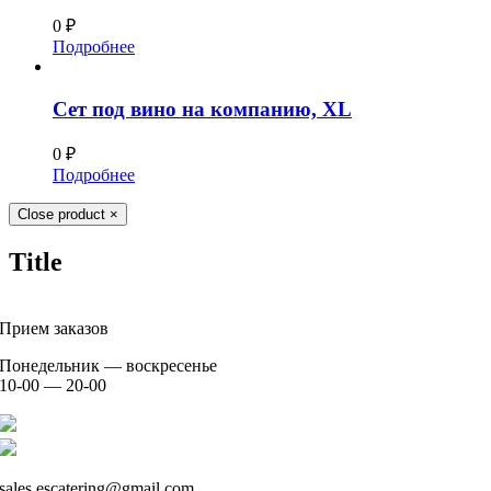
0
₽
Подробнее
Сет под вино на компанию, XL
0
₽
Подробнее
Close product
×
Title
Прием заказов
Понедельник — воскресенье
10-00 — 20-00
+7 926 904 91 00
+7 926 905 91 00
sales.escatering@gmail.com