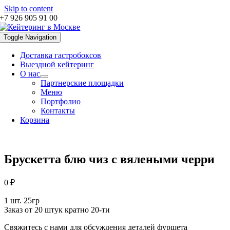
Skip to content
+7 926 905 91 00
Toggle Navigation
Доставка гастробоксов
Выездной кейтеринг
О нас
Партнерские площадки
Меню
Портфолио
Контакты
Корзина
Брускетта блю чиз с вялеными черри
0
₽
1 шт. 25гр
Заказ от 20 штук кратно 20-ти
Свяжитесь с нами для обсуждения деталей фуршета