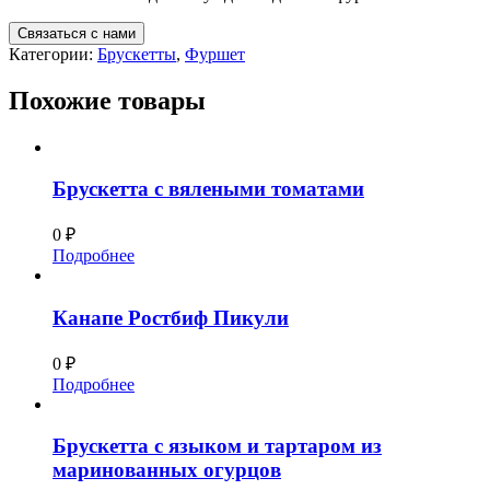
Связаться с нами
Категории:
Брускетты
,
Фуршет
Похожие товары
Брускетта с вялеными томатами
0
₽
Подробнее
Канапе Ростбиф Пикули
0
₽
Подробнее
Брускетта с языком и тартаром из
маринованных огурцов