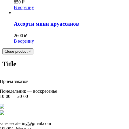
850
₽
В корзину
Ассорти мини круассанов
2600
₽
В корзину
Close product
×
Title
Прием заказов
Понедельник — воскресенье
10-00 — 20-00
+7 926 904 91 00
+7 926 905 91 00
sales.escatering@gmail.com
109004, Москва,