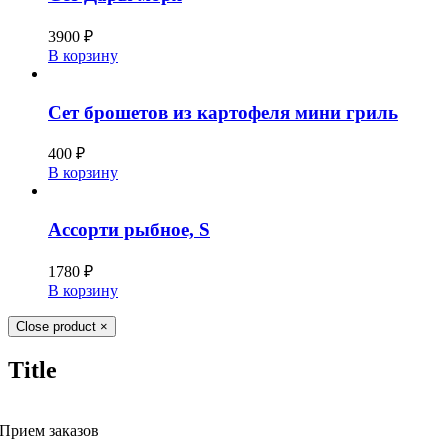
3900
₽
В корзину
Сет брошетов из картофеля мини гриль
400
₽
В корзину
Ассорти рыбное, S
1780
₽
В корзину
Close product
×
Title
Прием заказов