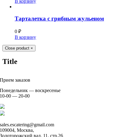
В корзину
Тарталетка с грибным жульеном
0
₽
В корзину
Close product
×
Title
Прием заказов
Понедельник — воскресенье
10-00 — 20-00
+7 926 904 91 00
+7 926 905 91 00
sales.escatering@gmail.com
109004, Москва,
Золоторожский вал, 11, стр.26